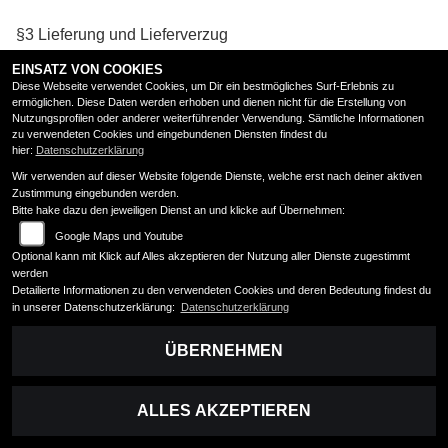
§3 Lieferung und Lieferverzug
EINSATZ VON COOKIES
Diese Webseite verwendet Cookies, um Dir ein bestmögliches Surf-Erlebnis zu
ermöglichen. Diese Daten werden erhoben und dienen nicht für die Erstellung von
1 Liefertermine und Lieferfristen, die verbundlich oder
Nutzungsprofilen oder anderer weiterführender Verwendung. Sämtliche Informationen
unverbindlich vereinbart werden können, sind schriftlich
zu verwendeten Cookies und eingebundenen Diensten findest du
hier:
Datenschutzerklärung
anzugeben. Lieferfristen beginnen mit Vertragsabschluss.
Wir verwenden auf dieser Website folgende Dienste, welche erst nach deiner aktiven
2 Der Käufer kann zehn Tage, bei Nutzfahrzeugen 2
Zustimmung eingebunden werden.
Bitte hake dazu den jeweiligen Dienst an und klicke auf Übernehmen:
Wochen, nach Überschreiten eines unverbindlichen
Liefertermins oder einer unverbindlichen Lieferfrist den
Google Maps und Youtube
Verkäufer auffordern zu liefern. Mit dem Zugang der
Optional kann mit Klick auf Alles akzeptieren der Nutzung aller Dienste zugestimmt
Aufforderung kommt der Verkäufer in Verzug. Hat der
werden
Detailierte Informationen zu den verwendeten Cookies und deren Bedeutung findest du
Käufer Anspruch auf Ersatz eines Verzugsschadens,
in unserer Datenschutzerklärung:
Datenschutzerklärung
beschränkt sich dieser bei leichter Fahrlässigkeit des
Verkäufers auf höchstens 5% des vereinbarten
ÜBERNEHMEN
Kaufpreises. Will der Käufer darüber hinaus vom Vertrag
zurücktreten und/oder Schadensersatz satt der Leistung
verlangen, muss er dem Verkäufer nach Ablauf der Zehn-
ALLES AKZEPTIEREN
Tages-Frist gemäß Satz 1 eine angemessene Frist zur
Lieferung setzen.Hat der Käufer Anspruch auf