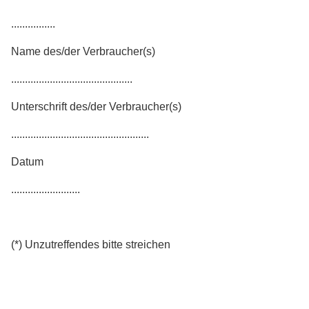
................
Name des/der Verbraucher(s)
............................................
Unterschrift des/der Verbraucher(s)
..................................................
Datum
.........................
(*) Unzutreffendes bitte streichen